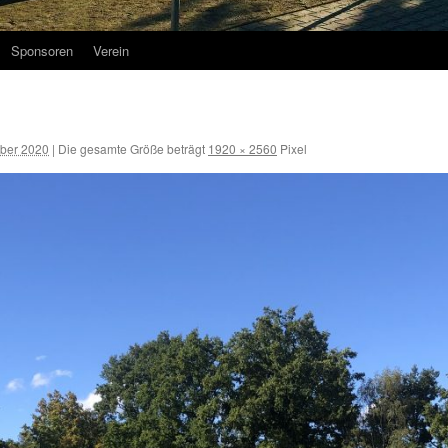
Sponsoren
Verein
ober 2020
|
Die gesamte Größe beträgt
1920 × 2560
Pixel