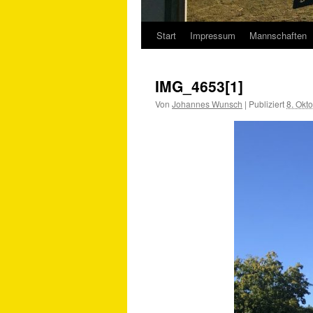
Start
Impressum
Mannschaften
Springe
zum
IMG_4653[1]
Inhalt
Von
Johannes Wunsch
|
Publiziert
8. Okt