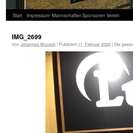
Springe
Start
Impressum
Mannschaften
Sponsoren
Verein
zum
IMG_2699
Inhalt
Von
Johannes Wunsch
|
Publiziert
11. Februar 2020
|
Die gesam