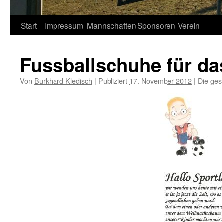
Springe
Start
Impressum
Mannschaften
Sponsoren
Verein
zum
Fussballschuhe für d
Inhalt
Von
Burkhard Kledisch
|
Publiziert
17. November 2012
|
Die ges