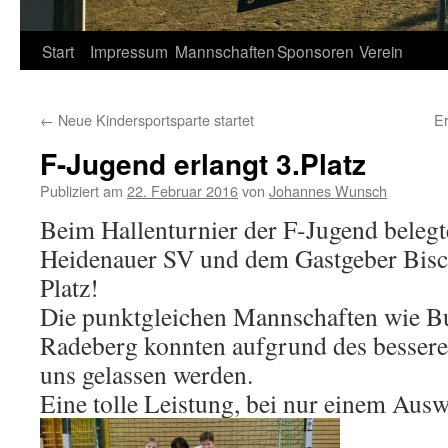
Springe
Start
Impressum
Mannschaften
Sponsoren
Verein
zum
←
Neue Kindersportsparte startet
Er
Inhalt
F-Jugend erlangt 3.Platz
Publiziert am
22. Februar 2016
von
Johannes Wunsch
Beim Hallenturnier der F-Jugend belegt
Heidenauer SV und dem Gastgeber Bisc
Platz!
Die punktgleichen Mannschaften wie B
Radeberg konnten aufgrund des besseren
uns gelassen werden.
Eine tolle Leistung, bei nur einem Ausw