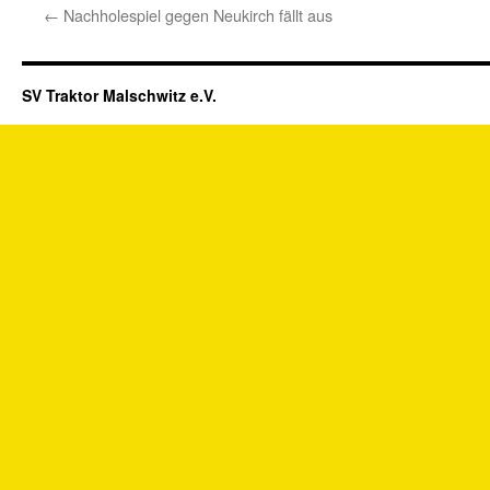
←
Nachholespiel gegen Neukirch fällt aus
SV Traktor Malschwitz e.V.