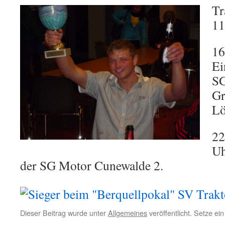
Tr
11
16
Ei
SG
Gr
Lö
22
Uh
der SG Motor Cunewalde 2.
Dieser Beitrag wurde unter
Allgemeines
veröffentlicht. Setze e