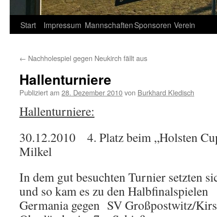
Springe
Start
Impressum
Mannschaften
Sponsoren
Verein
zum
←
Nachholespiel gegen Neukirch fällt aus
Inhalt
Hallenturniere
Publiziert am
28. Dezember 2010
von
Burkhard Kledisch
Hallenturniere:
30.12.2010 4. Platz beim „Holsten Cu
Milkel
In dem gut besuchten Turnier setzten si
und so kam es zu den Halbfinalspi
Germania gegen SV Großpostwitz/Kirs