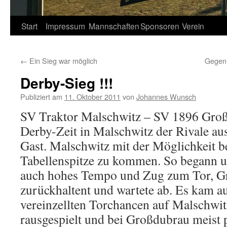
Springe
Start
Impressum
Mannschaften
Sponsoren
Verein
zum
←
Ein Sieg war möglich
Gegen
Inhalt
Derby-Sieg !!!
Publiziert am
11. Oktober 2011
von
Johannes Wunsch
SV Traktor Malschwitz – SV 1896 Groß
Derby-Zeit in Malschwitz der Rivale a
Gast. Malschwitz mit der Möglichkeit b
Tabellenspitze zu kommen. So begann 
auch hohes Tempo und Zug zum Tor, G
zurückhaltent und wartete ab. Es kam au
vereinzellten Torchancen auf Malschwit
rausgespielt und bei Großdubrau meist 