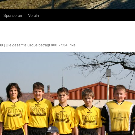
Sponsoren
Verein
09
|
Die gesamte Größe beträgt
800 × 534
Pixel