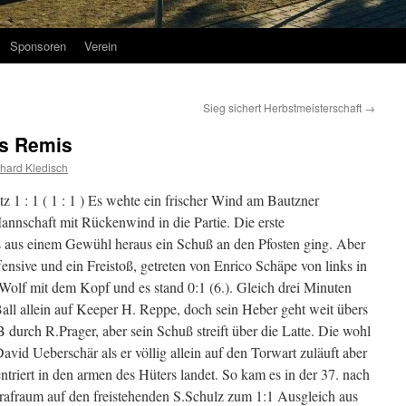
Sponsoren
Verein
Sieg sichert Herbstmeisterschaft
→
es Remis
hard Kledisch
 1 : 1 ( 1 : 1 ) Es wehte ein frischer Wind am Bautzner
annschaft mit Rückenwind in die Partie. Die erste
 aus einem Gewühl heraus ein Schuß an den Pfosten ging. Aber
ensive und ein Freistoß, getreten von Enrico Schäpe von links in
 Wolf mit dem Kopf und es stand 0:1 (6.). Gleich drei Minuten
all allein auf Keeper H. Reppe, doch sein Heber geht weit übers
 durch R.Prager, aber sein Schuß streift über die Latte. Die wohl
avid Ueberschär als er völlig allein auf den Torwart zuläuft aber
triert in den armen des Hüters landet. So kam es in der 37. nach
Strafraum auf den freistehenden S.Schulz zum 1:1 Ausgleich aus