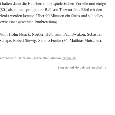
t hatten dann die Hausherren die spielerischen Vorteile und einige
80.) als ein aufspringender Ball von Torwart Jens Bärtl mit den
elenkt werden konnte. Über 90 Minuten ein faires und schnelles
owie einer gerechten Punkteteilung.
r Wolf, Holm Noack, Norbert Hettmann, Paul Swakon, Sebastian
Schäpe, Robert Stewig, Sandro Funke (36. Matthias Mutscher),
eröffentlicht. Setze ein Lesezeichen auf den
Permalink
.
Sieg sichert Herbstmeisterschaft
→