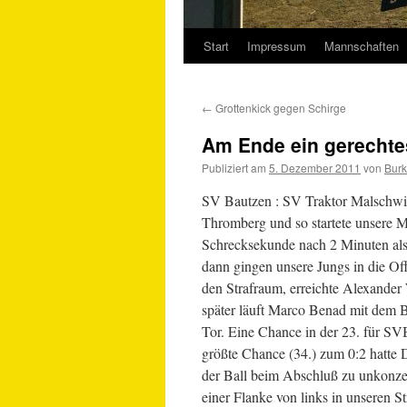
Start
Impressum
Mannschaften
Springe
zum
←
Grottenkick gegen Schirge
Inhalt
Am Ende ein gerecht
Publiziert am
5. Dezember 2011
von
Burk
SV Bautzen : SV Traktor Malschwitz
Thromberg und so startete unsere M
Schrecksekunde nach 2 Minuten als
dann gingen unsere Jungs in die Off
den Strafraum, erreichte Alexander
später läuft Marco Benad mit dem B
Tor. Eine Chance in der 23. für SVB
größte Chance (34.) zum 0:2 hatte D
der Ball beim Abschluß zu unkonzen
einer Flanke von links in unseren 