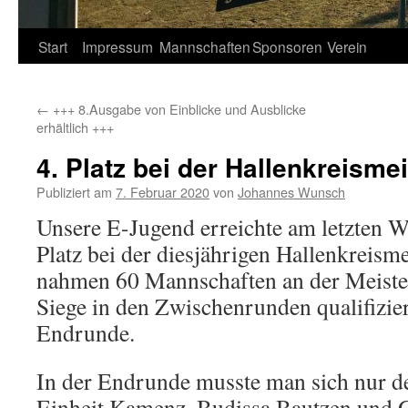
Springe
Start
Impressum
Mannschaften
Sponsoren
Verein
zum
←
+++ 8.Ausgabe von Einblicke und Ausblicke
Inhalt
erhältlich +++
4. Platz bei der Hallenkreisme
Publiziert am
7. Februar 2020
von
Johannes Wunsch
Unsere E-Jugend erreichte am letzten 
Platz bei der diesjährigen Hallenkreisme
nahmen 60 Mannschaften an der Meister
Siege in den Zwischenrunden qualifizier
Endrunde.
In der Endrunde musste man sich nur 
Einheit Kamenz, Budissa Bautzen und 